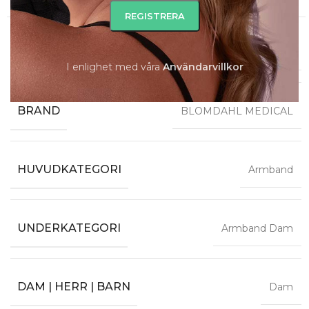
Ytterligare information
METALLFÄRG
Guld
I enlighet med våra
A
nvändarvillkor
BRAND
BLOMDAHL MEDICAL
HUVUDKATEGORI
Armband
UNDERKATEGORI
Armband Dam
DAM | HERR | BARN
Dam