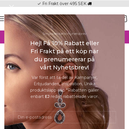
Fri Frakt över 495 SEK
check
SOMMAR-REA HOS SMYCKENDAHLS,
Smyckendahls Nyhetsbrev
UPP TILL 25%
Hej! Få 10% Rabatt eller
Hem
/
Armband
/
Armband Dam
Fri Frakt på ett köp när
Förstora
du prenumererar på
SOLD
vårt Nyhetsbrev!
OUT
Var först att ta del av Kampanjer,
Erbjudanden, Inspiration, Unika
S Bezel 5 mm, Crystal
produktsläpp etc. *Rabatten gäller
enbart
EJ
redan rabatterade varor.
849
kr
Slut i lager
Slut i lager