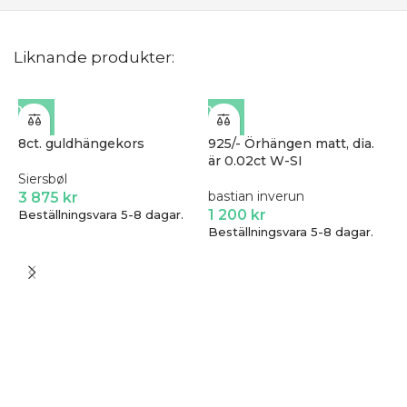
Liknande produkter:
8ct. guldhängekors
925/- Örhängen matt, dia.
är 0.02ct W-SI
Siersbøl
bastian inverun
3 875
kr
1 200
kr
Beställningsvara 5-8 dagar.
Beställningsvara 5-8 dagar.
S
S
S
B