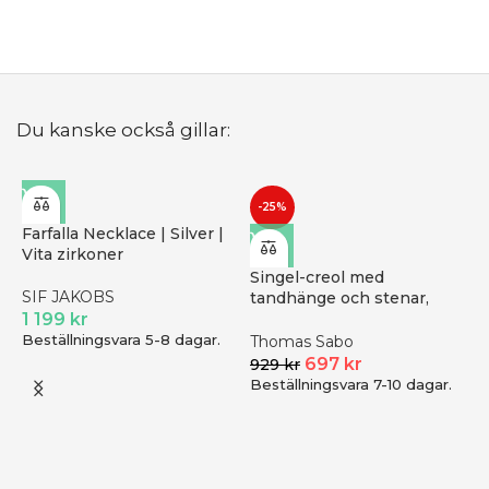
Du kanske också gillar:
-25%
Farfalla Necklace | Silver |
Vita zirkoner
Singel-creol med
SIF JAKOBS
tandhänge och stenar,
1 199
kr
svärtat silver | Silver
Beställningsvara 5-8 dagar.
Thomas Sabo
697
kr
929
kr
Beställningsvara 7-10 dagar.
D
R
8