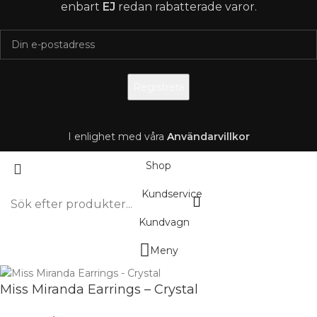
enbart
EJ
redan rabatterade varor.
I enlighet med våra
A
nvändarvillkor
Shop
Kundservice
Kundvagn
Meny
Miss Miranda Earrings – Crystal