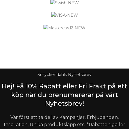
Logistified Ecommerce Jewellery AB (org. nummer 559390-
6299) Älgerumsvägen 39, SE-383 32 MÖNSTERÅS, Sverige E-
post: info@smyckendahls.se
© 2015- 2023 Copyright Smyckendahls.se
Smyckendahls Nyhetsbrev
Hej! Få 10% Rabatt eller Fri Frakt på ett
köp när du prenumererar på vårt
Nyhetsbrev!
Var först att ta del av Kampanjer, Erbjudanden,
Inspiration, Unika produktsläpp etc. *Rabatten gäller