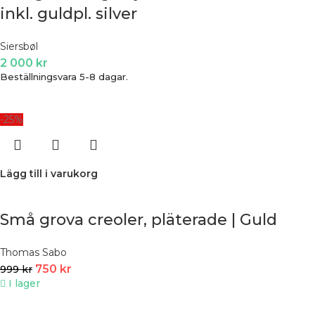
inkl. guldpl. silver
Siersbøl
2 000
kr
Beställningsvara 5-8 dagar.
-25%
Lägg till i varukorg
Små grova creoler, pläterade | Guld
Thomas Sabo
750
kr
999
kr
I lager