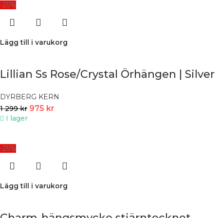
-25%
Lägg till i varukorg
Lillian Ss Rose/Crystal Örhängen | Silver
DYRBERG KERN
975
kr
1 299
kr
I lager
-25%
Lägg till i varukorg
Charm-hängsmycke stjärntecknet