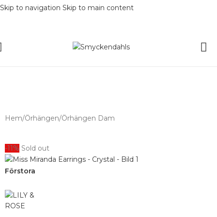
Skip to navigation
Skip to main content
SOMMAR-REA HOS SMYCKENDAHLS,
UPP TILL 25%
Hem
/
Örhängen
/
Örhängen Dam
-11%
Sold out
Förstora