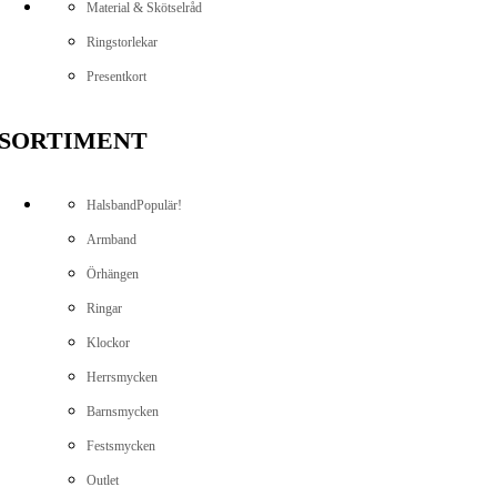
Material & Skötselråd
Ringstorlekar
Presentkort
SORTIMENT
Halsband
Populär!
Armband
Örhängen
Ringar
Klockor
Herrsmycken
Barnsmycken
Festsmycken
Outlet