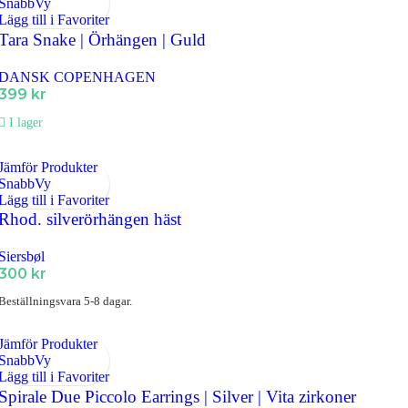
SnabbVy
Lägg till i Favoriter
Tara Snake | Örhängen | Guld
DANSK COPENHAGEN
399
kr
I lager
Jämför Produkter
SnabbVy
Lägg till i Favoriter
Rhod. silverörhängen häst
Siersbøl
300
kr
Beställningsvara 5-8 dagar.
Jämför Produkter
SnabbVy
Lägg till i Favoriter
Spirale Due Piccolo Earrings | Silver | Vita zirkoner