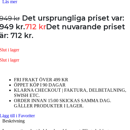
Läs mer
Det ursprungliga priset var:
949
kr
949 kr.
712
kr
Det nuvarande priset
är: 712 kr.
Slut i lager
Slut i lager
FRI FRAKT ÖVER 499 KR
ÖPPET KÖP I 90 DAGAR
KLARNA CHECKOUT | FAKTURA, DELBETALNING,
SWISH ETC.
ORDER INNAN 15:00 SKICKAS SAMMA DAG.
GÄLLER PRODUKTER I LAGER.
Lägg till i Favoriter
Beskrivning