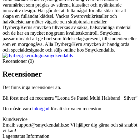
varumärket som präglas av stilrena klassiker och nytänkande
innovativ design. Här går det att hitta något för alla stilar för att
skapa en fulländat klädsel. Vackra Swarovskikristaller och
halvädelstenar möter vågade och skulpturala metaller.
Dyrberg/Kerns smycken tillverkas av säkra, hälsovänliga material
och de har en mycket noggrann kvalitetskontroll. Smyckena
passar utmärkt att ge bort som födelsedagspresent, till studenten eller
som en morgongåva. Alla Dyrberg/Kern smycken är handgjorda
och specialdesignade och säljs online hos Smyckendahls.
Recensioner (0)
Recensioner
Det finns inga recensioner än.
Bli först med att recensera ”Leona Ss Pastel Multi Halsband | Silver”
Du måste vara
inloggad
för att skriva en recension.
Kundservice
Email: support@smyckendahls.se Vi hjälper dig gärna och så snabbt
vi kan!
Lagerstatus Information