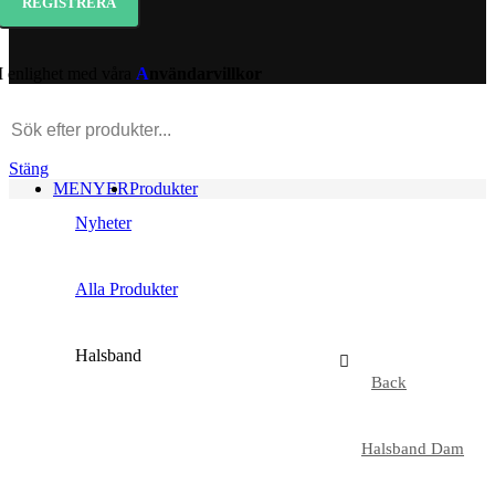
I enlighet med våra
A
nvändarvillkor
Stäng
MENYER
Produkter
Nyheter
Alla Produkter
Halsband
Back
Halsband Dam