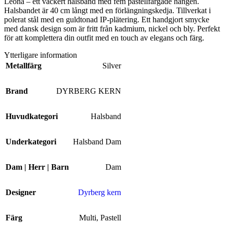
Leona – ett vackert halsband med fem pastellfärgade hängen.
Halsbandet är 40 cm långt med en förlängningskedja. Tillverkat i
polerat stål med en guldtonad IP-plätering. Ett handgjort smycke
med dansk design som är fritt från kadmium, nickel och bly. Perfekt
för att komplettera din outfit med en touch av elegans och färg.
Ytterligare information
Metallfärg
Silver
Brand
DYRBERG KERN
Huvudkategori
Halsband
Underkategori
Halsband Dam
Dam | Herr | Barn
Dam
Designer
Dyrberg kern
Färg
Multi
,
Pastell