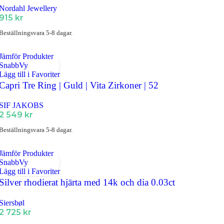
Nordahl Jewellery
915
kr
Beställningsvara 5-8 dagar.
Jämför Produkter
SnabbVy
Lägg till i Favoriter
Capri Tre Ring | Guld | Vita Zirkoner | 52
SIF JAKOBS
2 549
kr
Beställningsvara 5-8 dagar.
Jämför Produkter
SnabbVy
Lägg till i Favoriter
Silver rhodierat hjärta med 14k och dia 0.03ct
Siersbøl
2 725
kr