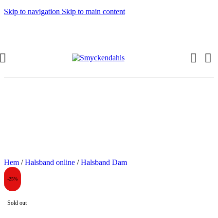
Skip to navigation
Skip to main content
OMMAR-REA HOS SMYCKENDAHLS
abatter på varor i Lager
5% på tusentals varor.
OMMAR-REA HOS SMYCKENDAHLS,
PP TILL 25%
Hem
/
Halsband online
/
Halsband Dam
-25%
Sold out