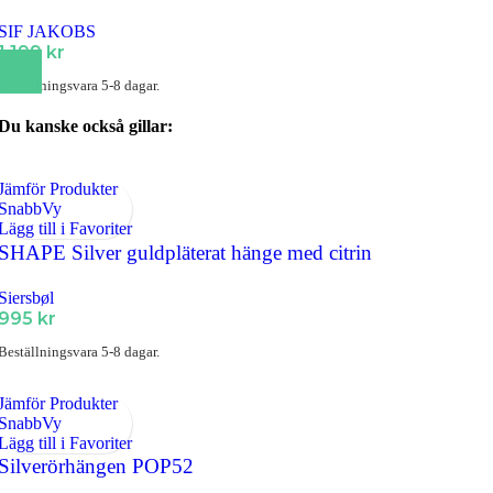
SIF JAKOBS
1 199
kr
Beställningsvara 5-8 dagar.
Du kanske också gillar:
Jämför Produkter
SnabbVy
Lägg till i Favoriter
SHAPE Silver guldpläterat hänge med citrin
Siersbøl
995
kr
Beställningsvara 5-8 dagar.
Jämför Produkter
SnabbVy
Lägg till i Favoriter
Silverörhängen POP52