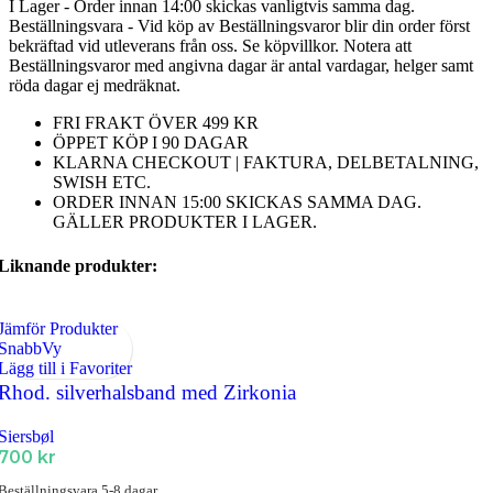
I Lager - Order innan 14:00 skickas vanligtvis samma dag.
Beställningsvara - Vid köp av Beställningsvaror blir din order först
bekräftad vid utleverans från oss. Se köpvillkor. Notera att
Beställningsvaror med angivna dagar är antal vardagar, helger samt
röda dagar ej medräknat.
FRI FRAKT ÖVER 499 KR
ÖPPET KÖP I 90 DAGAR
KLARNA CHECKOUT | FAKTURA, DELBETALNING,
SWISH ETC.
ORDER INNAN 15:00 SKICKAS SAMMA DAG.
GÄLLER PRODUKTER I LAGER.
Liknande produkter:
Jämför Produkter
SnabbVy
Lägg till i Favoriter
Rhod. silverhalsband med Zirkonia
Siersbøl
700
kr
Beställningsvara 5-8 dagar.