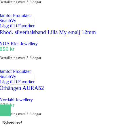
Beställningsvara 5-8 dagar.
Jämför Produkter
SnabbVy
Lägg till i Favoriter
Rhod. silverhalsband Lilla My emalj 12mm
NOA Kids Jewellery
850
kr
Beställningsvara 5-8 dagar.
Jämför Produkter
SnabbVy
Lägg till i Favoriter
Örhängen AURA52
Nordahl Jewellery
630
kr
Beställningsvara 5-8 dagar.
Nyhetsbrev!