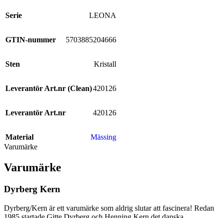
Serie
LEONA
GTIN-nummer
5703885204666
Sten
Kristall
Leverantör Art.nr (Clean)
420126
Leverantör Art.nr
420126
Material
Mässing
Varumärke
Varumärke
Dyrberg Kern
Dyrberg/Kern är ett varumärke som aldrig slutar att fascinera! Redan
1985 startade Gitte Dyrberg och Henning Kern det danska