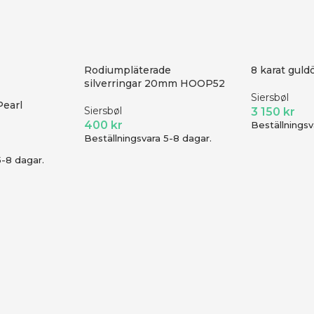
Rodiumpläterade
8 karat gul
silverringar 20mm HOOP52
Siersbøl
Pearl
Siersbøl
3 150
kr
400
kr
Beställningsv
Beställningsvara 5-8 dagar.
5-8 dagar.