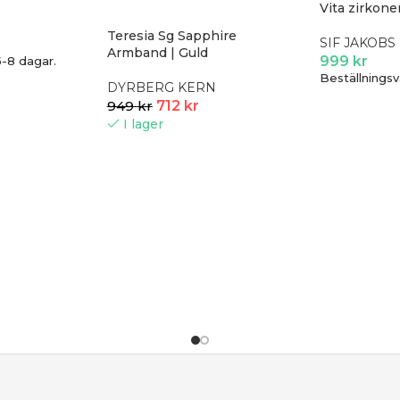
Vita zirkone
Teresia Sg Sapphire
SIF JAKOBS
Armband | Guld
999
kr
5-8 dagar.
Beställningsv
DYRBERG KERN
949
kr
712
kr
I lager