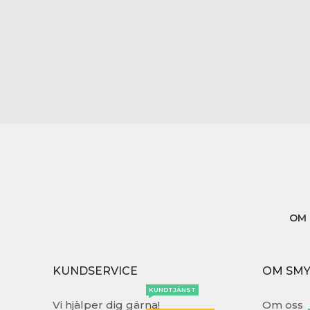
OM 
KUNDSERVICE
OM SM
KUNDTJÄNST
Vi hjälper dig gärna!
Om oss