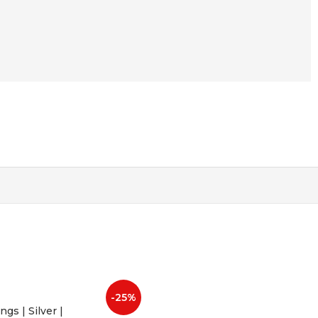
-25%
ngs | Silver |