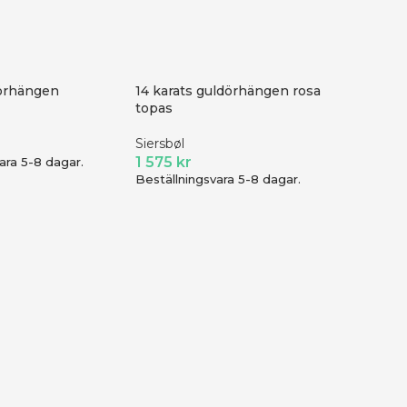
dörhängen
14 karats guldörhängen rosa
topas
Siersbøl
1 575
kr
ara 5-8 dagar.
Beställningsvara 5-8 dagar.
-25%
Natural
7EAST
199
kr
I lage