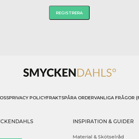
OSS
PRIVACY POLICY
FRAKT
SPÅRA ORDER
VANLIGA FRÅGOR (
YCKENDAHLS
INSPIRATION & GUIDER
Material & Skötselråd