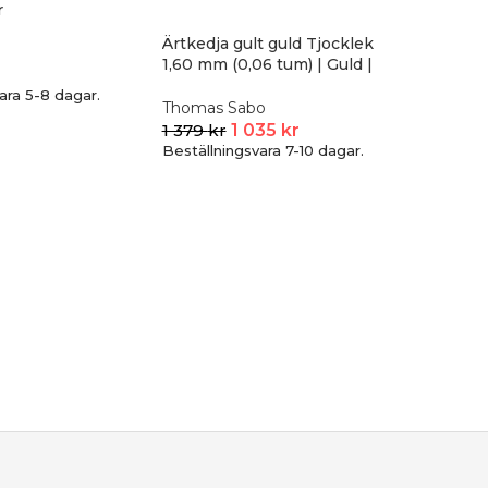
r
Ärtkedja gult guld Tjocklek
1,60 mm (0,06 tum) | Guld |
45-50 cm
ara 5-8 dagar.
Thomas Sabo
1 379
kr
1 035
kr
Beställningsvara 7-10 dagar.
-25%
Seven E
halsband
7EAST
399
kr
I lage