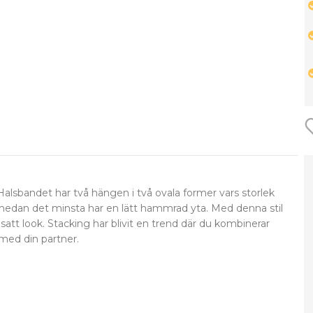
r. Halsbandet har två hängen i två ovala former vars storlek
a, medan det minsta har en lätt hammrad yta. Med denna stil
satt look. Stacking har blivit en trend där du kombinerar
 med din partner.