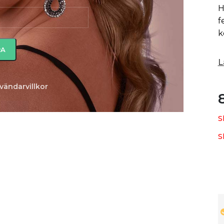
H
f
k
L
vändarvillkor
S
S