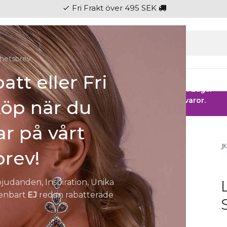
Fri Frakt över 495 SEK
check
hetsbrev
att eller Fri
gen
Ringar
Klockor
Herr
Barn
Fest
 HOS SMYCKENDAHLS
Rabatter på varor i Lager
25% på tusentals varor.
köp när du
r på vårt
2105900
rev!
bjudanden, Inspiration, Unika
 enbart
EJ
redan rabatterade