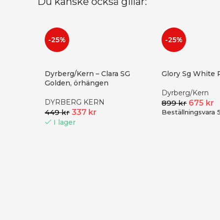
Du kanske också gillar:
-25%
-25%
Dyrberg/Kern – Clara SG
Glory Sg White 
Golden, örhängen
Dyrberg/Kern
DYRBERG KERN
899
kr
675
kr
449
kr
337
kr
Beställningsvara 
I lager