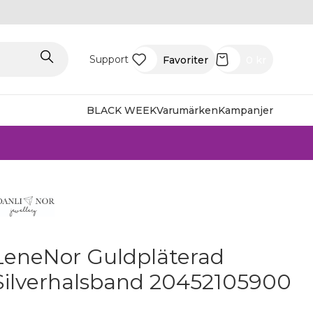
Support
Favoriter
0
kr
BLACK WEEK
Varumärken
Kampanjer
LeneNor Guldpläterad
Silverhalsband 20452105900