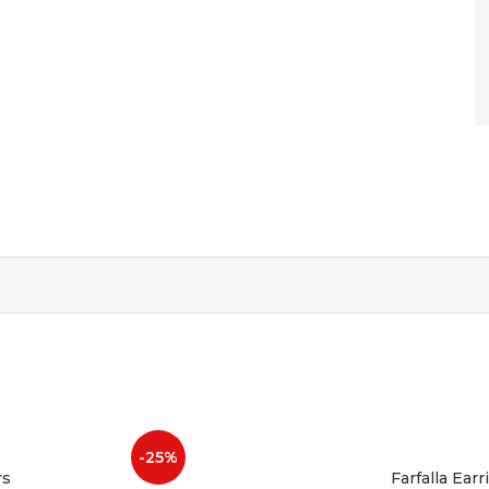
-25%
rs
Farfalla Earri