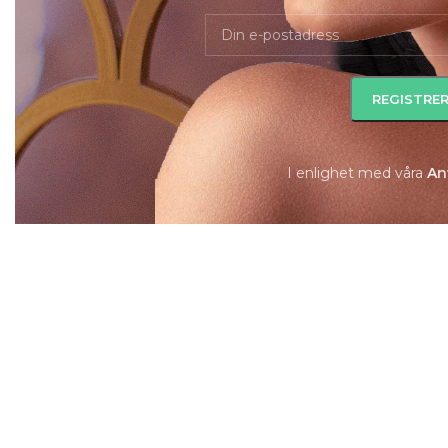
I enlighet med våra
A
n