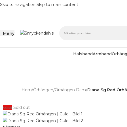
Skip to navigation
Skip to main content
Meny
Halsband
Armband
Örhän
SOMMAR-REA
Hem
/
Örhängen
/
Örhängen Dam
/
Diana Sg Red Örhä
-25%
Sold out