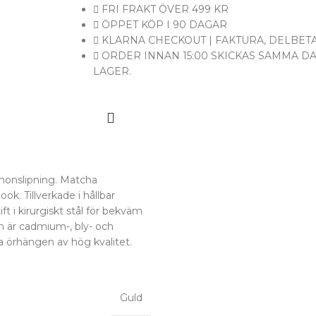
FRI FRAKT ÖVER 499 KR
ÖPPET KÖP I 90 DAGAR
KLARNA CHECKOUT | FAKTURA, DELBETA
ORDER INNAN 15:00 SKICKAS SAMMA D
LAGER.
honslipning. Matcha
. Tillverkade i hållbar
t i kirurgiskt stål för bekväm
 är cadmium-, bly- och
sa örhängen av hög kvalitet.
Guld