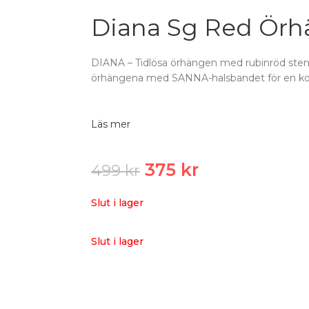
Diana Sg Red Örh
DIANA – Tidlösa örhängen med rubinröd sten
örhängena med SANNA-halsbandet för en kom
Läs mer
375
kr
499
kr
Slut i lager
Slut i lager