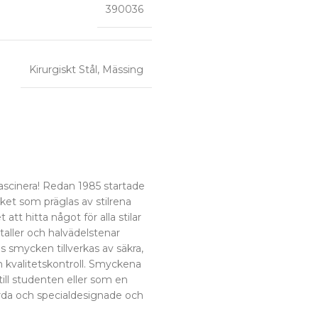
390036
Kirurgiskt Stål
,
Mässing
fascinera! Redan 1985 startade
et som präglas av stilrena
tt hitta något för alla stilar
staller och halvädelstenar
 smycken tillverkas av säkra,
 kvalitetskontroll. Smyckena
ill studenten eller som en
da och specialdesignade och