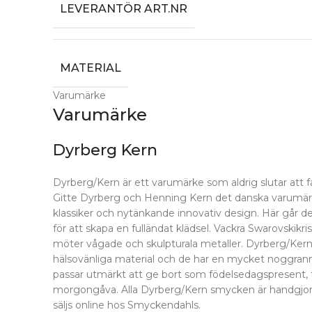
LEVERANTÖR ART.NR
MATERIAL
Varumärke
Varumärke
Dyrberg Kern
Dyrberg/Kern är ett varumärke som aldrig slutar att 
Gitte Dyrberg och Henning Kern det danska varumärk
klassiker och nytänkande innovativ design. Här går det a
för att skapa en fulländat klädsel. Vackra Swarovskikri
möter vågade och skulpturala metaller. Dyrberg/Kerns
hälsovänliga material och de har en mycket noggrann
passar utmärkt att ge bort som födelsedagspresent, t
morgongåva. Alla Dyrberg/Kern smycken är handgjor
säljs online hos Smyckendahls.