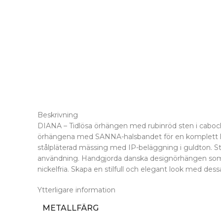
Beskrivning
DIANA – Tidlösa örhängen med rubinröd sten i caboc
örhängena med SANNA-halsbandet för en komplett look
stålpläterad mässing med IP-beläggning i guldton. Stif
användning. Handgjorda danska designörhängen som
nickelfria. Skapa en stilfull och elegant look med des
Ytterligare information
METALLFÄRG