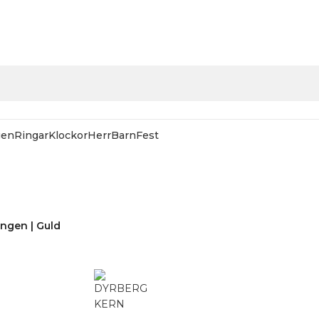
gen
Ringar
Klockor
Herr
Barn
Fest
 HOS SMYCKENDAHLS
Rabatter på varor i Lager
25% på tusentals varor.
ngen | Guld