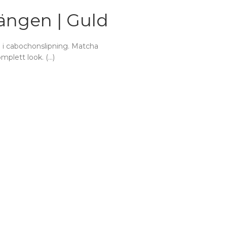
ängen | Guld
 i cabochonslipning. Matcha
plett look. (…)