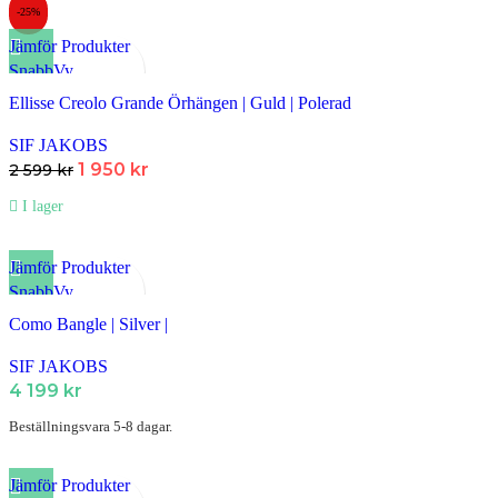
-25%
Jämför Produkter
SnabbVy
Lägg till i Favoriter
Ellisse Creolo Grande Örhängen | Guld | Polerad
SIF JAKOBS
1 950
kr
2 599
kr
I lager
Jämför Produkter
SnabbVy
Lägg till i Favoriter
Como Bangle | Silver |
SIF JAKOBS
4 199
kr
Beställningsvara 5-8 dagar.
Jämför Produkter