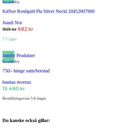
SnabbVy
Lägg till i Favoriter
KitNor Roséguld Pla Silver Neckl 20452007900
Joanli Nor
682
kr
909
kr
I lager
Jämför Produkter
SnabbVy
Lägg till i Favoriter
750/- hänge satin/borstad
bastian inverun
15 490
kr
Beställningsvara 5-8 dagar.
Du kanske också gillar: