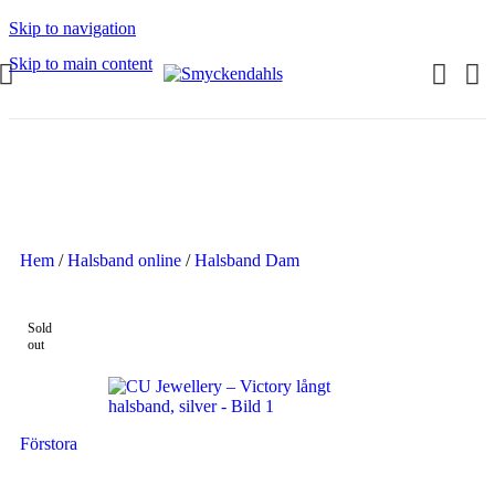
Skip to navigation
Skip to main content
SOMMAR-REA HOS SMYCKENDAHLS,
UPP TILL 25%
Hem
/
Halsband online
/
Halsband Dam
Sold
out
Förstora