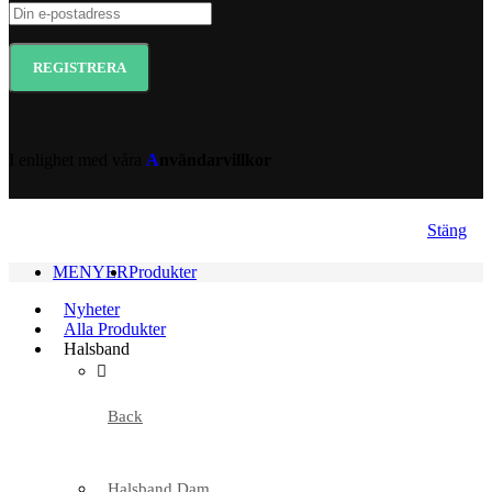
I enlighet med våra
A
nvändarvillkor
Stäng
MENYER
Produkter
Nyheter
Alla Produkter
Halsband
Back
Halsband Dam