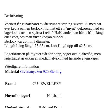
Beskrivning
Vackert långt halsband av återvunnet sterling silver 925 med cat
eye-kedja och en berlock i format ett ett ”mynt” dekorerat med en
lagerkrans och en stjärna i relief. Halsbandet kan bäras både långt
eller kort, om man viker kedjan dubbel.
Berlock: ca 20 mm i diameter.
Längd: Lång längd 75-85 cm, kort längd upp till 42,5 cm.
Lagerkransen på myntet står för hopp, seger och hjältedåd, men
lagerträdet är också en medicinalväxt med helande egenskaper.
Ytterligare information
Material
Silversmycken 925 Sterling
Brand
CU JEWELLERY
Huvudkategori
Halsband
Underkategori
Halsband Dam