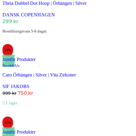
Lägg till i Favoriter
Theia Dubbel Dot Hoop | Örhängen | Silver
DANSK COPENHAGEN
299
kr
Beställningsvara 5-8 dagar.
-25%
Jämför Produkter
SnabbVy
Lägg till i Favoriter
Caro Örhängen | Silver | Vita Zirkoner
SIF JAKOBS
750
kr
999
kr
I lager
-25%
Jämför Produkter