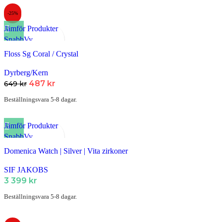
-25%
Jämför Produkter
SnabbVy
Lägg till i Favoriter
Floss Sg Coral / Crystal
Dyrberg/Kern
487
kr
649
kr
Beställningsvara 5-8 dagar.
Jämför Produkter
SnabbVy
Lägg till i Favoriter
Domenica Watch | Silver | Vita zirkoner
SIF JAKOBS
3 399
kr
Beställningsvara 5-8 dagar.