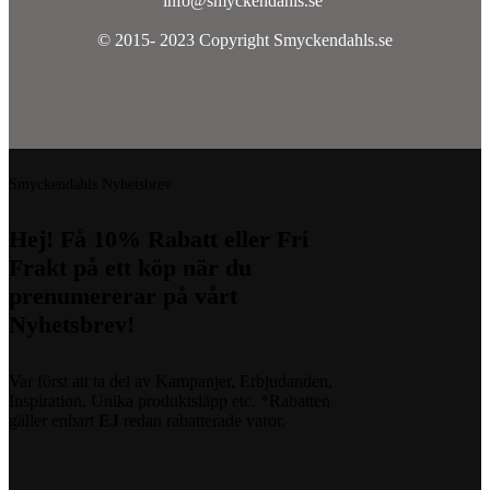
info@smyckendahls.se
© 2015- 2023 Copyright Smyckendahls.se
Smyckendahls Nyhetsbrev
Hej! Få 10% Rabatt eller Fri
Frakt på ett köp när du
prenumererar på vårt
Nyhetsbrev!
Var först att ta del av Kampanjer, Erbjudanden,
Inspiration, Unika produktsläpp etc. *Rabatten
gäller enbart
EJ
redan rabatterade varor.