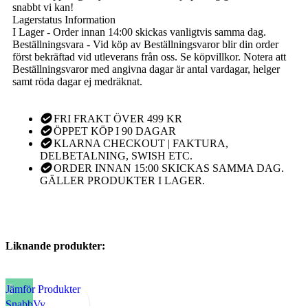
snabbt vi kan!
Lagerstatus Information
I Lager - Order innan 14:00 skickas vanligtvis samma dag.
Beställningsvara - Vid köp av Beställningsvaror blir din order
först bekräftad vid utleverans från oss. Se köpvillkor. Notera att
Beställningsvaror med angivna dagar är antal vardagar, helger
samt röda dagar ej medräknat.
FRI FRAKT ÖVER 499 KR
ÖPPET KÖP I 90 DAGAR
KLARNA CHECKOUT | FAKTURA,
DELBETALNING, SWISH ETC.
ORDER INNAN 15:00 SKICKAS SAMMA DAG.
GÄLLER PRODUKTER I LAGER.
Liknande produkter:
Jämför Produkter
SnabbVy