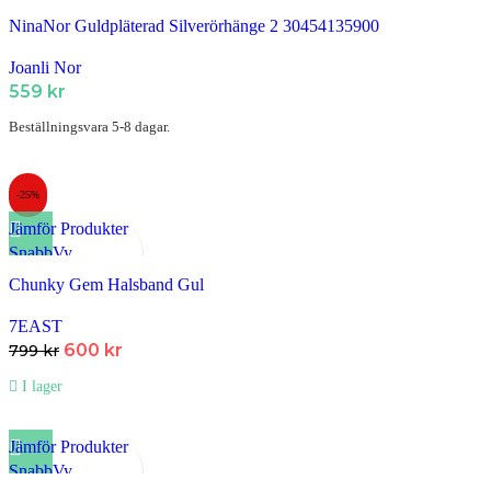
Lägg till i Favoriter
NinaNor Guldpläterad Silverörhänge 2 30454135900
Joanli Nor
559
kr
Beställningsvara 5-8 dagar.
-25%
Jämför Produkter
SnabbVy
Lägg till i Favoriter
Chunky Gem Halsband Gul
7EAST
600
kr
799
kr
I lager
Jämför Produkter
SnabbVy