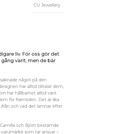
CU Jewellery
igare liv. För oss gör det
n gång varit, men de bär
 saknade något på den
gnen har alltid tilltalat dem,
 har hållbarhet alltid varit
dem för framtiden. Det är lika
ifrån och vad det lämnar efter
 Camilla och Björn bestämde
t varumärke som tar ansvar –