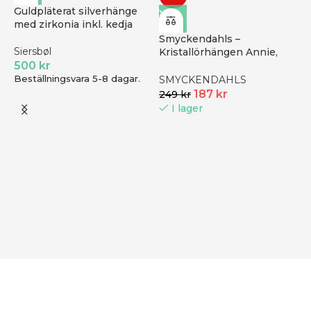
Guldpläterat silverhänge
med zirkonia inkl. kedja
Smyckendahls –
Siersbøl
Kristallörhängen Annie,
500
kr
Purple haze
Beställningsvara 5-8 dagar.
SMYCKENDAHLS
187
kr
249
kr
I lager
G
s
r
N
B