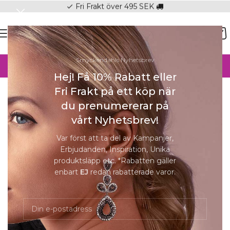
Fri Frakt över 495 SEK
check
SOMMAR-REA HOS SMYCKENDAHLS,
Smyckendahls Nyhetsbrev
UPP TILL 25%
Hej! Få 10% Rabatt eller
Hem
/
Ringar Online
/
Ringar Dam
Fri Frakt på ett köp när
Förstora
du prenumererar på
SOLD
vårt Nyhetsbrev!
OUT
Var först att ta del av Kampanjer,
Erbjudanden, Inspiration, Unika
CU Jewellery – Pearl bubble ring, silver
produktsläpp etc. *Rabatten gäller
enbart
EJ
redan rabatterade varor.
RINGSTORLEK