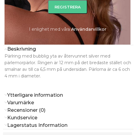
-
+
LÄGG TILL I VARUKORG
I enlighet med våra
A
nvändarvillkor
Beskrivning
Pärlring med bubblig yta av återvunnet silver med
pärlemorpärlor. Ringen är 12 mm på det bredaste stället och
smalnar av till ca 6,5 mm på undersidan. Pärlorna är ca 6 och
4 mm i diameter.
Ytterligare information
Varumärke
Recensioner (0)
Kundservice
Lagerstatus Information