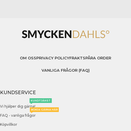
OM OSS
PRIVACY POLICY
FRAKT
SPÅRA ORDER
VANLIGA FRÅGOR (FAQ)
KUNDSERVICE
KUNDTJÄNST
Vi hjälper dig gärna!
BÖRJA GÄRNA HÄR
FAQ - vanliga frågor
Köpvillkor