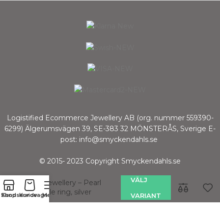
Logistified Ecommerce Jewellery AB (org. nummer 559390-
6299) Älgerumsvägen 39, SE-383 32 MÖNSTERÅS, Sverige E-
post: info@smyckendahls.se
© 2015- 2023 Copyright Smyckendahls.se
VÄLJ
CU Jewellery – Pearl
bubble ring, silver
Shop
Kundservice
Kundvagn
Meny
VARIANT