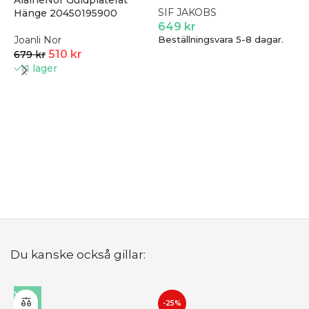
AlaineNor Guldpläterat
SIF JAKOBS
Hänge 20450195900
649
kr
Joanli Nor
Beställningsvara 5-8 dagar.
510
kr
679
kr
I lager
P
H
P
6
Du kanske också gillar:
-25%