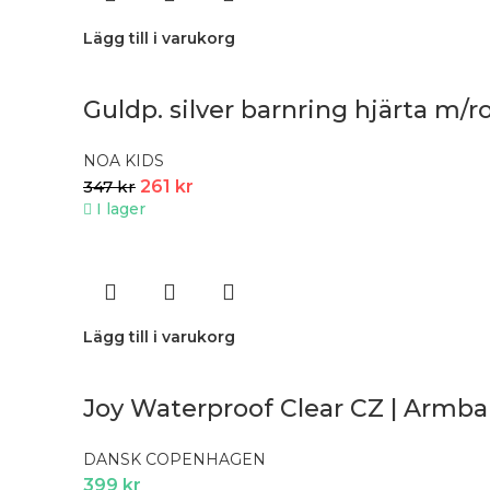
Lägg till i varukorg
Guldp. silver barnring hjärta m/ros
NOA KIDS
347
kr
261
kr
I lager
Lägg till i varukorg
Joy Waterproof Clear CZ | Armba
DANSK COPENHAGEN
399
kr