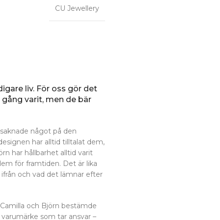
CU Jewellery
igare liv. För oss gör det
n gång varit, men de bär
 saknade något på den
gnen har alltid tilltalat dem,
 har hållbarhet alltid varit
dem för framtiden. Det är lika
ifrån och vad det lämnar efter
 Camilla och Björn bestämde
t varumärke som tar ansvar –