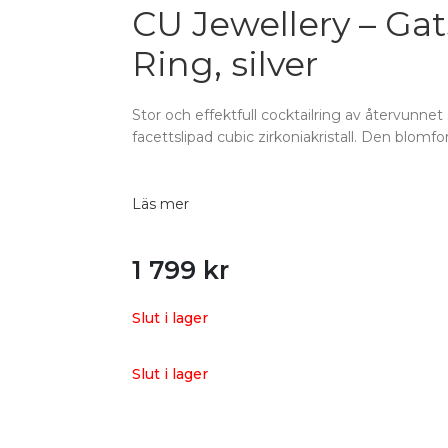
CU Jewellery – Ga
Ring, silver
Stor och effektfull cocktailring av återvunnet 
facettslipad cubic zirkoniakristall. Den blomf
Läs mer
1 799
kr
Slut i lager
Slut i lager