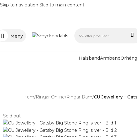
Skip to navigation
Skip to main content
Meny
Halsband
Armband
Örhän
SOMMAR-REA
Hem
/
Ringar Online
/
Ringar Dam
/
CU Jewellery – Gats
Sold out