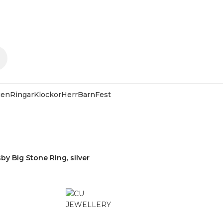
gen
Ringar
Klockor
Herr
Barn
Fest
 HOS SMYCKENDAHLS
Rabatter på varor i Lager
25% på tusentals varor.
by Big Stone Ring, silver