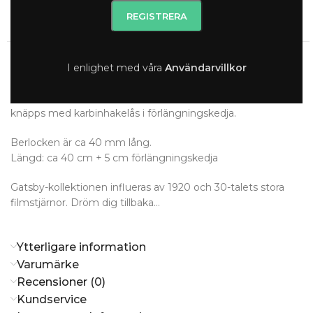
Slut i lager
Beskrivning
Vackert halsband av återvunnet sterling silver 925 med 18K
I enlighet med våra
A
nvändarvillkor
guldplätering och en berlock klädd med gnistrande klara
Swarovski Cubic Zirkonia-kristaller. Den tunna ankarkedjan
knäpps med karbinhakelås i förlängningskedja.
Berlocken är ca 40 mm lång.
Längd: ca 40 cm + 5 cm förlängningskedja
Gatsby-kollektionen influeras av 1920 och 30-talets stora
filmstjärnor. Dröm dig tillbaka…
Ytterligare information
Varumärke
Recensioner (0)
Kundservice