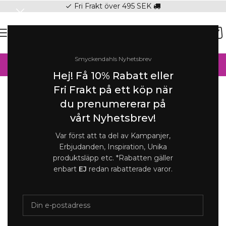
Fri Frakt över 495 SEK
check
SOMMAR-REA HOS SMYCKENDAHLS,
Smyckendahls Nyhetsbrev
UPP TILL 25%
Hej! Få 10% Rabatt eller
Hem
/
Halsband online
/
Halsband Dam
Fri Frakt på ett köp när
Förstora
du prenumererar på
SOLD
vårt Nyhetsbrev!
OUT
Var först att ta del av Kampanjer,
Erbjudanden, Inspiration, Unika
CU Jewellery – Gatsby Stone Halsband,
produktsläpp etc. *Rabatten gäller
guld
enbart
EJ
redan rabatterade varor.
1 399
kr
Slut i lager