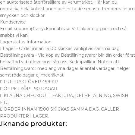
en auktoriserad återförsäljare av varumärket. Här kan du
upptäcka hela kollektionen och hitta de senaste trenderna inom
smycken och klockor.
Kundservice
Email: support@smyckendahls.se Vi hjälper dig gärna och så
snabbt vi kan!
Lagerstatus Information
I Lager - Order innan 14:00 skickas vanligtvis samma dag.
Beställningsvara - Vid köp av Beställningsvaror blir din order först
bekräftad vid utleverans från oss. Se köpvillkor. Notera att
Beställningsvaror med angivna dagar är antal vardagar, helger
samt röda dagar ej medräknat.
FRI FRAKT ÖVER 499 KR
ÖPPET KÖP I 90 DAGAR
KLARNA CHECKOUT | FAKTURA, DELBETALNING, SWISH
ETC.
ORDER INNAN 15:00 SKICKAS SAMMA DAG. GÄLLER
PRODUKTER I LAGER.
Liknande produkter: