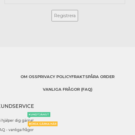
OM OSS
PRIVACY POLICY
FRAKT
SPÅRA ORDER
VANLIGA FRÅGOR (FAQ)
KUNDSERVICE
KUNDTJÄNST
i hjälper dig gärna!
BÖRJA GÄRNA HÄR
AQ - vanliga frågor