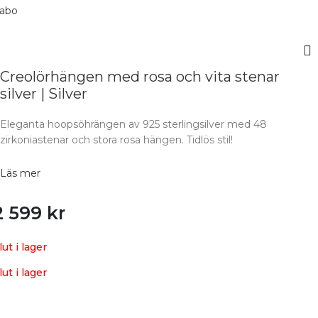
Creolörhängen med rosa och vita stenar
silver | Silver
Eleganta hoopsöhrängen av 925 sterlingsilver med 48
zirkoniastenar och stora rosa hängen. Tidlös stil!
Läs mer
2 599
kr
lut i lager
lut i lager