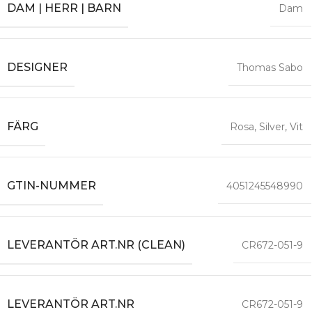
DAM | HERR | BARN
Dam
DESIGNER
Thomas Sabo
FÄRG
Rosa
,
Silver
,
Vit
GTIN-NUMMER
4051245548990
LEVERANTÖR ART.NR (CLEAN)
CR672-051-9
LEVERANTÖR ART.NR
CR672-051-9