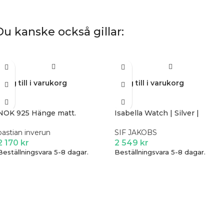
Du kanske också gillar:
Lägg till i varukorg
Lägg till i varukorg
NOK 925 Hänge matt.
Isabella Watch | Silver |
bastian inverun
SIF JAKOBS
2 170
kr
2 549
kr
Beställningsvara 5-8 dagar.
Beställningsvara 5-8 dagar.