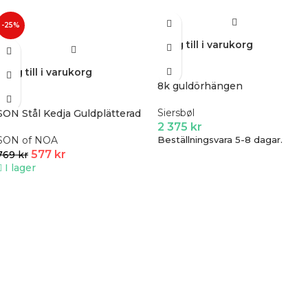
-25%
Lägg till i varukorg
Lägg till i varukorg
8k guldörhängen
Siersbøl
SON Stål Kedja Guldplätterad
2 375
kr
SON of NOA
Beställningsvara 5-8 dagar.
577
kr
769
kr
I lager