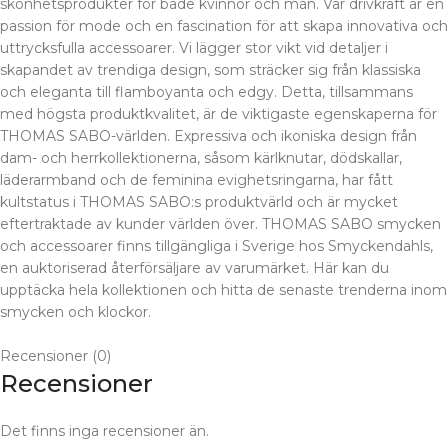
skönhetsprodukter för både kvinnor och män. Vår drivkraft är en
passion för mode och en fascination för att skapa innovativa och
uttrycksfulla accessoarer. Vi lägger stor vikt vid detaljer i
skapandet av trendiga design, som sträcker sig från klassiska
och eleganta till flamboyanta och edgy. Detta, tillsammans
med högsta produktkvalitet, är de viktigaste egenskaperna för
THOMAS SABO-världen. Expressiva och ikoniska design från
dam- och herrkollektionerna, såsom kärlknutar, dödskallar,
läderarmband och de feminina evighetsringarna, har fått
kultstatus i THOMAS SABO:s produktvärld och är mycket
eftertraktade av kunder världen över. THOMAS SABO smycken
och accessoarer finns tillgängliga i Sverige hos Smyckendahls,
en auktoriserad återförsäljare av varumärket. Här kan du
upptäcka hela kollektionen och hitta de senaste trenderna inom
smycken och klockor.
Recensioner (0)
Recensioner
Det finns inga recensioner än.