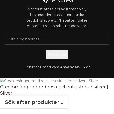
Nyhetsbrev!
Var först att ta del av Kampanjer,
Erbjudanden, Inspiration, Unika
produktsläpp etc. *Rabatten gäller
enbart
EJ
redan rabatterade varor.
I enlighet med våra
A
nvändarvillkor
Creolörhängen med rosa och vita stenar silver |
Silver
2 599
kr
Slut i lager