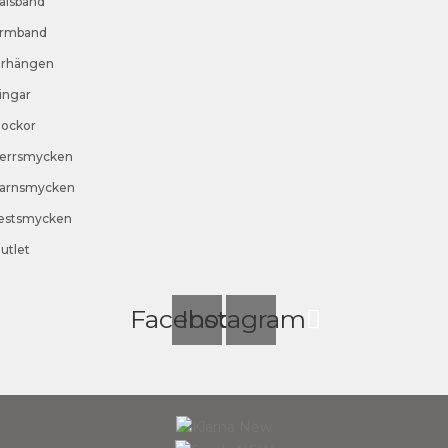
alsband
rmband
rhängen
ingar
lockor
errsmycken
arnsmycken
estsmycken
utlet
Facebook
Instagram