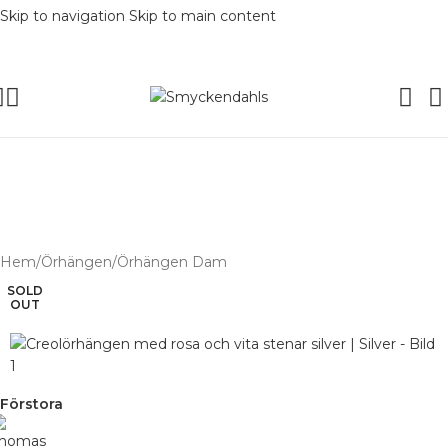
Skip to navigation
Skip to main content
SOMMAR-REA HOS SMYCKENDAH
batter på varor i Lager
% på tusentals varor.
SOMMAR-REA HOS SMYCKENDAHLS,
UPP TILL 25%
Hem
/
Örhängen
/
Örhängen Dam
SOLD
OUT
Förstora