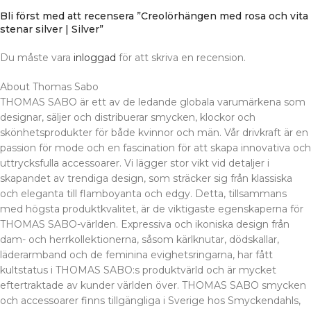
Bli först med att recensera ”Creolörhängen med rosa och vita
stenar silver | Silver”
Du måste vara
inloggad
för att skriva en recension.
About Thomas Sabo
THOMAS SABO är ett av de ledande globala varumärkena som
designar, säljer och distribuerar smycken, klockor och
skönhetsprodukter för både kvinnor och män. Vår drivkraft är en
passion för mode och en fascination för att skapa innovativa och
uttrycksfulla accessoarer. Vi lägger stor vikt vid detaljer i
skapandet av trendiga design, som sträcker sig från klassiska
och eleganta till flamboyanta och edgy. Detta, tillsammans
med högsta produktkvalitet, är de viktigaste egenskaperna för
THOMAS SABO-världen. Expressiva och ikoniska design från
dam- och herrkollektionerna, såsom kärlknutar, dödskallar,
läderarmband och de feminina evighetsringarna, har fått
kultstatus i THOMAS SABO:s produktvärld och är mycket
eftertraktade av kunder världen över. THOMAS SABO smycken
och accessoarer finns tillgängliga i Sverige hos Smyckendahls,