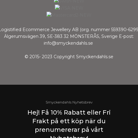
Logistified Ecommerce Jewellery AB (org. nummer 559390-6299
Älgerumsvägen 39, SE-383 32 MÖNSTERÅS, Sverige E-post:
info@smyckendahls.se
© 2015- 2023 Copyright Smyckendahls.se
Smyckendahls Nyhetsbrev
Hej! Få 10% Rabatt eller Fri
Frakt på ett köp när du
prenumererar på vårt