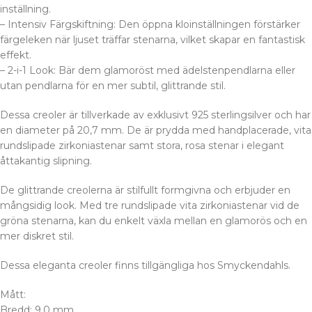
inställning.
– Intensiv Färgskiftning: Den öppna kloinställningen förstärker
färgeleken när ljuset träffar stenarna, vilket skapar en fantastisk
effekt.
– 2-i-1 Look: Bär dem glamoröst med ädelstenpendlarna eller
utan pendlarna för en mer subtil, glittrande stil.
Dessa creoler är tillverkade av exklusivt 925 sterlingsilver och har
en diameter på 20,7 mm. De är prydda med handplacerade, vita
rundslipade zirkoniastenar samt stora, rosa stenar i elegant
åttakantig slipning.
De glittrande creolerna är stilfullt formgivna och erbjuder en
mångsidig look. Med tre rundslipade vita zirkoniastenar vid de
gröna stenarna, kan du enkelt växla mellan en glamorös och en
mer diskret stil.
Dessa eleganta creoler finns tillgängliga hos Smyckendahls.
Mått:
Bredd: 9,0 mm