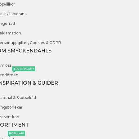
öpvillkor
rakt / Leverans
ngerrätt
eklamation
ersonuppgifter, Cookies & GDPR
OM SMYCKENDAHLS
m oss
TRUSTPILOT!
mdömen
NSPIRATION & GUIDER
aterial & Skötselråd
ingstorlekar
resentkort
SORTIMENT
POPULÄR!