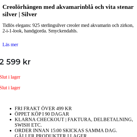
Creolörhängen med akvamarinblå och vita stenar
silver | Silver
Tidlös elegans: 925 sterlingsilver creoler med akvamarin och zirkon,
2-i-1-look, handgjorda. Smyckendahls.
Läs mer
2 599
kr
Slut i lager
Slut i lager
FRI FRAKT ÖVER 499 KR
ÖPPET KÖP I 90 DAGAR
KLARNA CHECKOUT | FAKTURA, DELBETALNING,
SWISH ETC.
ORDER INNAN 15:00 SKICKAS SAMMA DAG.
GÄLLER PRODUKTER I LAGER.