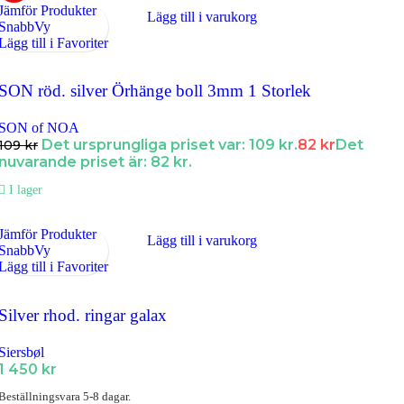
Jämför Produkter
Lägg till i varukorg
SnabbVy
Lägg till i Favoriter
SON röd. silver Örhänge boll 3mm 1 Storlek
SON of NOA
Det ursprungliga priset var: 109 kr.
82
kr
Det
109
kr
nuvarande priset är: 82 kr.
I lager
Jämför Produkter
Lägg till i varukorg
SnabbVy
Lägg till i Favoriter
Silver rhod. ringar galax
Siersbøl
1 450
kr
Beställningsvara 5-8 dagar.