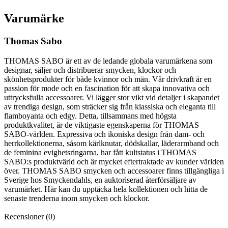
Varumärke
Thomas Sabo
THOMAS SABO är ett av de ledande globala varumärkena som
designar, säljer och distribuerar smycken, klockor och
skönhetsprodukter för både kvinnor och män. Vår drivkraft är en
passion för mode och en fascination för att skapa innovativa och
uttrycksfulla accessoarer. Vi lägger stor vikt vid detaljer i skapandet
av trendiga design, som sträcker sig från klassiska och eleganta till
flamboyanta och edgy. Detta, tillsammans med högsta
produktkvalitet, är de viktigaste egenskaperna för THOMAS
SABO-världen. Expressiva och ikoniska design från dam- och
herrkollektionerna, såsom kärlknutar, dödskallar, läderarmband och
de feminina evighetsringarna, har fått kultstatus i THOMAS
SABO:s produktvärld och är mycket eftertraktade av kunder världen
över. THOMAS SABO smycken och accessoarer finns tillgängliga i
Sverige hos Smyckendahls, en auktoriserad återförsäljare av
varumärket. Här kan du upptäcka hela kollektionen och hitta de
senaste trenderna inom smycken och klockor.
Recensioner (0)