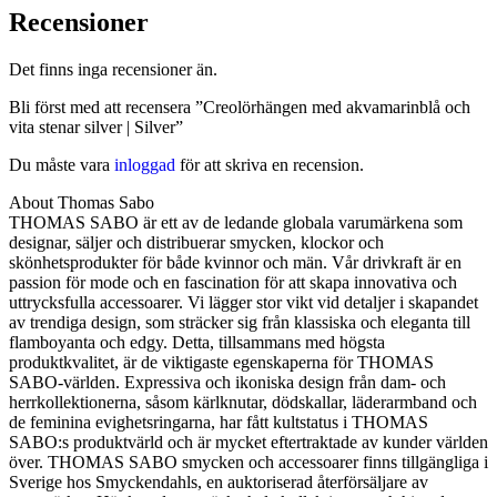
Recensioner
Det finns inga recensioner än.
Bli först med att recensera ”Creolörhängen med akvamarinblå och
vita stenar silver | Silver”
Du måste vara
inloggad
för att skriva en recension.
About Thomas Sabo
THOMAS SABO är ett av de ledande globala varumärkena som
designar, säljer och distribuerar smycken, klockor och
skönhetsprodukter för både kvinnor och män. Vår drivkraft är en
passion för mode och en fascination för att skapa innovativa och
uttrycksfulla accessoarer. Vi lägger stor vikt vid detaljer i skapandet
av trendiga design, som sträcker sig från klassiska och eleganta till
flamboyanta och edgy. Detta, tillsammans med högsta
produktkvalitet, är de viktigaste egenskaperna för THOMAS
SABO-världen. Expressiva och ikoniska design från dam- och
herrkollektionerna, såsom kärlknutar, dödskallar, läderarmband och
de feminina evighetsringarna, har fått kultstatus i THOMAS
SABO:s produktvärld och är mycket eftertraktade av kunder världen
över. THOMAS SABO smycken och accessoarer finns tillgängliga i
Sverige hos Smyckendahls, en auktoriserad återförsäljare av