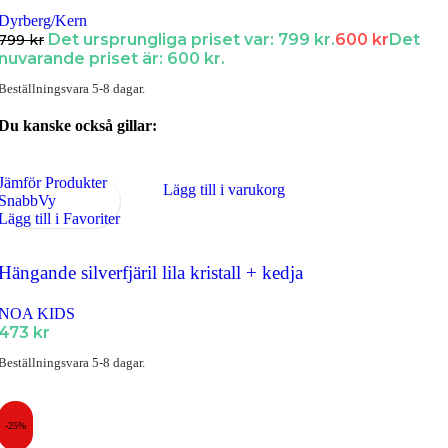
Dyrberg/Kern
Det ursprungliga priset var: 799 kr.
600
kr
Det
799
kr
nuvarande priset är: 600 kr.
Beställningsvara 5-8 dagar.
Du kanske också gillar:
Jämför Produkter
Lägg till i varukorg
SnabbVy
Lägg till i Favoriter
Hängande silverfjäril lila kristall + kedja
NOA KIDS
473
kr
Beställningsvara 5-8 dagar.
-25%