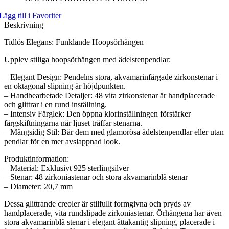
Lägg till i Favoriter
Beskrivning
Tidlös Elegans: Funklande Hoopsörhängen
Upplev stiliga hoopsörhängen med ädelstenpendlar:
– Elegant Design: Pendelns stora, akvamarinfärgade zirkonstenar i
en oktagonal slipning är höjdpunkten.
– Handbearbetade Detaljer: 48 vita zirkonstenar är handplacerade
och glittrar i en rund inställning.
– Intensiv Färglek: Den öppna klorinställningen förstärker
färgskiftningarna när ljuset träffar stenarna.
– Mångsidig Stil: Bär dem med glamorösa ädelstenpendlar eller utan
pendlar för en mer avslappnad look.
Produktinformation:
– Material: Exklusivt 925 sterlingsilver
– Stenar: 48 zirkoniastenar och stora akvamarinblå stenar
– Diameter: 20,7 mm
Dessa glittrande creoler är stilfullt formgivna och pryds av
handplacerade, vita rundslipade zirkoniastenar. Örhängena har även
stora akvamarinblå stenar i elegant åttakantig slipning, placerade i