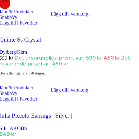
-25%
Jämför Produkter
Lägg till i varukorg
SnabbVy
Lägg till i Favoriter
Quinte Ss Crystal
Dyrberg/Kern
Det ursprungliga priset var: 599 kr.
450
kr
Det
599
kr
nuvarande priset är: 450 kr.
Beställningsvara 5-8 dagar.
Jämför Produkter
Lägg till i varukorg
SnabbVy
Lägg till i Favoriter
Julia Piccolo Earrings | Silver |
SIF JAKOBS
849
kr