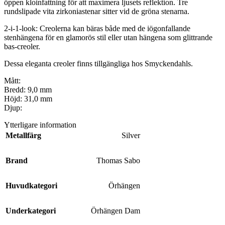
öppen kloinfattning för att maximera ljusets reflektion. Tre
rundslipade vita zirkoniastenar sitter vid de gröna stenarna.
2-i-1-look: Creolerna kan bäras både med de iögonfallande
stenhängena för en glamorös stil eller utan hängena som glittrande
bas-creoler.
Dessa eleganta creoler finns tillgängliga hos Smyckendahls.
Mått:
Bredd: 9,0 mm
Höjd: 31,0 mm
Djup:
Ytterligare information
Metallfärg
Silver
Brand
Thomas Sabo
Huvudkategori
Örhängen
Underkategori
Örhängen Dam