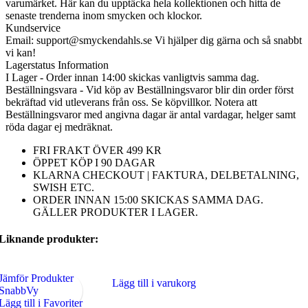
varumärket. Här kan du upptäcka hela kollektionen och hitta de
senaste trenderna inom smycken och klockor.
Kundservice
Email: support@smyckendahls.se Vi hjälper dig gärna och så snabbt
vi kan!
Lagerstatus Information
I Lager - Order innan 14:00 skickas vanligtvis samma dag.
Beställningsvara - Vid köp av Beställningsvaror blir din order först
bekräftad vid utleverans från oss. Se köpvillkor. Notera att
Beställningsvaror med angivna dagar är antal vardagar, helger samt
röda dagar ej medräknat.
FRI FRAKT ÖVER 499 KR
ÖPPET KÖP I 90 DAGAR
KLARNA CHECKOUT | FAKTURA, DELBETALNING,
SWISH ETC.
ORDER INNAN 15:00 SKICKAS SAMMA DAG.
GÄLLER PRODUKTER I LAGER.
Liknande produkter:
Jämför Produkter
Lägg till i varukorg
SnabbVy
Lägg till i Favoriter