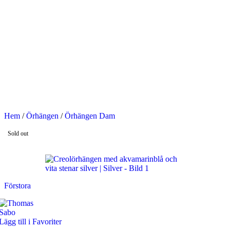
OMMAR-REA HOS SMYCKENDAHLS
abatter på varor i Lager
5% på tusentals varor.
OMMAR-REA HOS SMYCKENDAHLS,
PP TILL 25%
Hem
/
Örhängen
/
Örhängen Dam
Sold out
Förstora
Lägg till i Favoriter