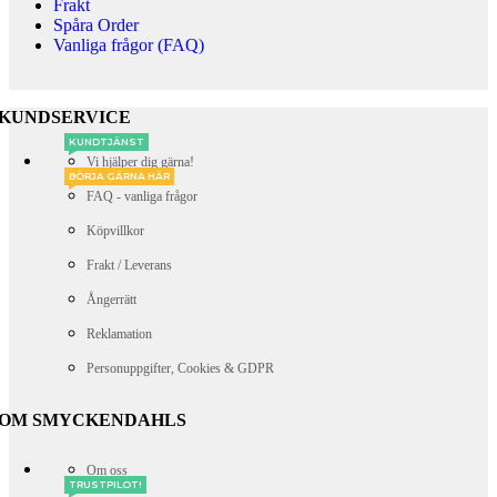
Frakt
Spåra Order
Vanliga frågor (FAQ)
KUNDSERVICE
KUNDTJÄNST
Vi hjälper dig gärna!
BÖRJA GÄRNA HÄR
FAQ - vanliga frågor
Köpvillkor
Frakt / Leverans
Ångerrätt
Reklamation
Personuppgifter, Cookies & GDPR
OM SMYCKENDAHLS
Om oss
TRUSTPILOT!