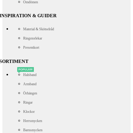
Omdömen
INSPIRATION & GUIDER
Material & Skötselråd
Ringstorlekar
Presentkort
SORTIMENT
POPULÄR!
Halsband
Armband
Örhängen
Ringar
Klockor
Herrsmycken
Barnsmycken