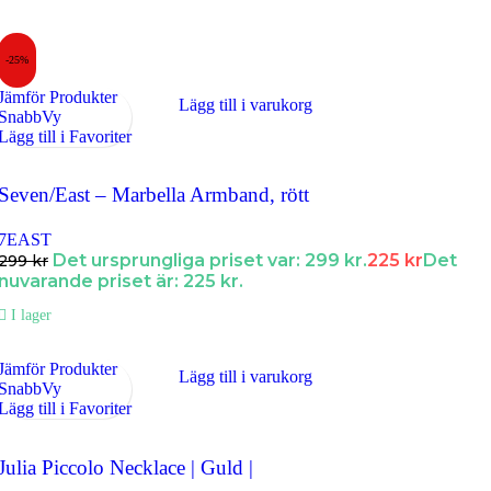
-25%
Jämför Produkter
Lägg till i varukorg
SnabbVy
Lägg till i Favoriter
Seven/East – Marbella Armband, rött
7EAST
Det ursprungliga priset var: 299 kr.
225
kr
Det
299
kr
nuvarande priset är: 225 kr.
I lager
Jämför Produkter
Lägg till i varukorg
SnabbVy
Lägg till i Favoriter
Julia Piccolo Necklace | Guld |