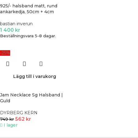
925/- halsband matt, rund
ankarkedja, 50cm + 4cm
bastian inverun
1 400
kr
Beställningsvara 5-8 dagar.
-25%
Lägg till i varukorg
Jam Necklace Sg Halsband |
Guld
DYRBERG KERN
562
kr
749
kr
I lager