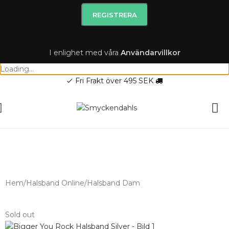
I enlighet med våra
A
nvändarvillkor
Loading...
Fri Frakt över 495 SEK
check
SOMMAR-REA HOS SMYCKENDAHLS,
UPP TILL 25%
Hem
/
Halsband Online
/
Halsband Dam
Sold out