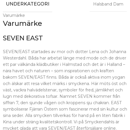
UNDERKATEGORI
Halsband Dam
Varumärke
Varumärke
SEVEN EAST
SEVEN/EAST startades av mor och dotter Lena och Johanna
Westerdahl. Båda har arbetat länge med mode och de driver
ett par välkända klädbutiker i Halmstad och det är i Halland –
nära havet och naturen – som inspirationen och kraften
bakom SEVEN/EAST finns. Båda är också aktiva inom yogan
och älskar att resa vilket märks i smyckena. Här möts öst och
väst, vackra halvädelstenar, symboler för fred, jämlikhet och
lugn med dekorativa tofsar. Namnet SEVEN kommer från
siffran 7, den sjunde vågen och kroppens sju chakran. EAST
symboliserar Fjärran Östern som fascinerar med sin kultur och
sina seder. Alla smycken tillverkas för hand på en liten fabrik i
Kina under sträng kvalitetskontroll. Vi på Smyckendahls är
mycket glada att vara SEVEN/EAST återförsäljare online.