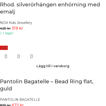
Rhod. silverörhängen enhörning med
emalj
NOA Kids Jewellery
319
kr
425
kr
I lager
-25%
Lägg till i varukorg
Pantolin Bagatelle – Bead Ring flat,
guld
PANTOLIN BAGATELLE
672
kr
895
kr