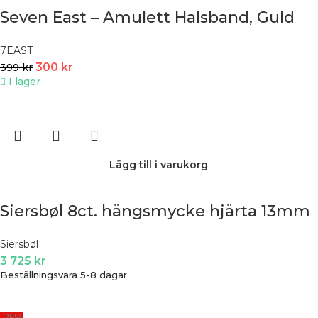
Seven East – Amulett Halsband, Guld
7EAST
300
kr
399
kr
I lager
Lägg till i varukorg
Siersbøl 8ct. hängsmycke hjärta 13mm
Siersbøl
3 725
kr
Beställningsvara 5-8 dagar.
-25%