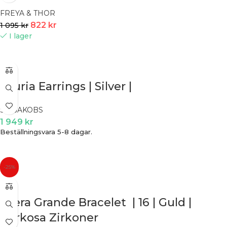
FREYA & THOR
822
kr
1 095
kr
I lager
Lauria Earrings | Silver |
SIF JAKOBS
1 949
kr
Beställningsvara 5-8 dagar.
-25%
Ellera Grande Bracelet | 16 | Guld |
Turkosa Zirkoner