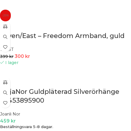
-25%
Seven/East – Freedom Armband, guld
7EAST
300
kr
399
kr
I lager
MajaNor Guldpläterad Silverörhänge
30453895900
Joanli Nor
459
kr
Beställningsvara 5-8 dagar.