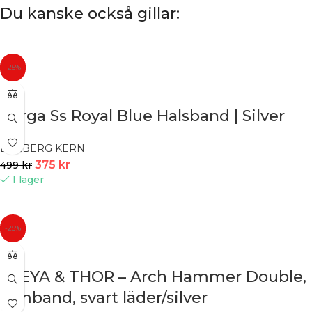
Du kanske också gillar:
-25%
Barga Ss Royal Blue Halsband | Silver
DYRBERG KERN
375
kr
499
kr
I lager
-25%
FREYA & THOR – Arch Hammer Double,
armband, svart läder/silver