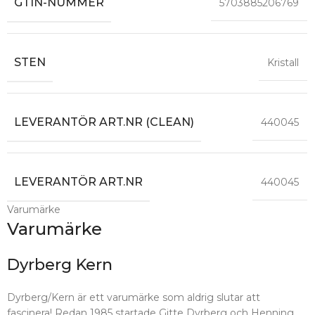
GTIN-NUMMER
5703885206769
STEN
Kristall
LEVERANTÖR ART.NR (CLEAN)
440045
LEVERANTÖR ART.NR
440045
Varumärke
Varumärke
Dyrberg Kern
Dyrberg/Kern är ett varumärke som aldrig slutar att
fascinera! Redan 1985 startade Gitte Dyrberg och Henning