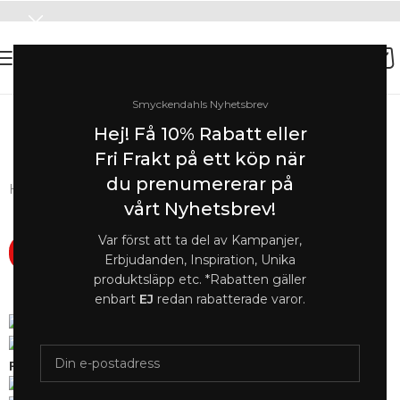
Smyckendahls Nyhetsbrev
SOMMAR-REA HOS SMYCKENDAHLS,
Hej! Få 10% Rabatt eller
UPP TILL 25%
Fri Frakt på ett köp när
du prenumererar på
Hem
/
Örhängen
/
Örhängen Dam
vårt Nyhetsbrev!
Var först att ta del av Kampanjer,
-25%
Erbjudanden, Inspiration, Unika
produktsläpp etc. *Rabatten gäller
Sold
enbart
EJ
redan rabatterade varor.
out
Förstora