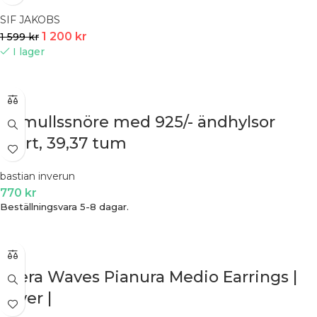
SIF JAKOBS
1 200
kr
1 599
kr
I lager
bomullssnöre med 925/- ändhylsor
svart, 39,37 tum
bastian inverun
770
kr
Beställningsvara 5-8 dagar.
Ellera Waves Pianura Medio Earrings |
Silver |