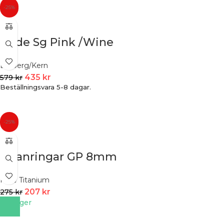
-25%
Aude Sg Pink /Wine
Dyrberg/Kern
435
kr
579
kr
Beställningsvara 5-8 dagar.
-25%
Titanringar GP 8mm
Pure Titanium
207
kr
275
kr
I lager