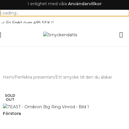
I enlighet med våra
A
nvändarvillkor
Loading...
Fri Frakt över 495 SEK
check
SOMMAR-REA HOS SMYCKENDAHLS,
UPP TILL 25%
Hem
/
Perfekta presenten
/
Ett smycke till den du älskar
SOLD
OUT
Förstora