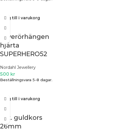
Lägg till i varukorg
Silverörhängen
hjärta
SUPERHERO52
Nordahl Jewellery
500
kr
Beställningsvara 5-8 dagar.
Lägg till i varukorg
8ct. guldkors
26mm