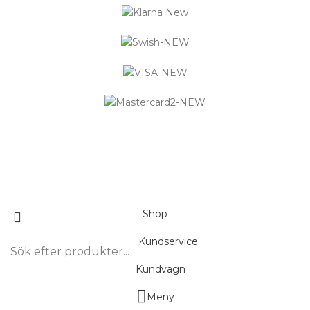
Logistified Ecommerce Jewellery AB (org. nummer 559390-
6299) Älgerumsvägen 39, SE-383 32 MÖNSTERÅS, Sverige E-
post: info@smyckendahls.se
© 2015- 2023 Copyright Smyckendahls.se
Shop
Kundservice
Kundvagn
Meny