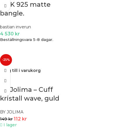
NOK 925 matte
bangle.
bastian inverun
4 530
kr
Beställningsvara 5-8 dagar.
-25%
Lägg till i varukorg
By Jolima – Cuff
kristall wave, guld
BY JOLIMA
112
kr
149
kr
I lager