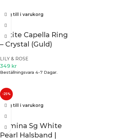
Lägg till i varukorg
Petite Capella Ring
– Crystal (Guld)
LILY & ROSE
349
kr
Beställningsvara 4-7 Dagar.
-25%
Lägg till i varukorg
Ramina Sg White
Pearl Halsband |