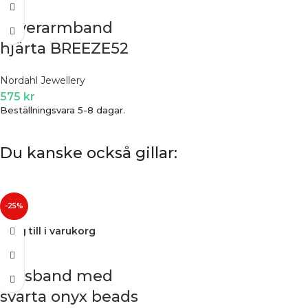
Silverarmband
hjärta BREEZE52
Nordahl Jewellery
575
kr
Beställningsvara 5-8 dagar.
Du kanske också gillar:
-25%
Lägg till i varukorg
Halsband med
svarta onyx beads