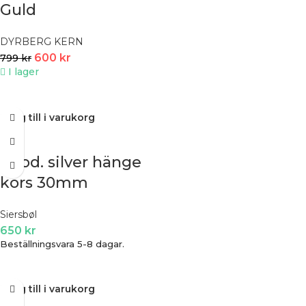
Guld
DYRBERG KERN
600
kr
799
kr
I lager
Lägg till i varukorg
Rhod. silver hänge
kors 30mm
Siersbøl
650
kr
Beställningsvara 5-8 dagar.
Lägg till i varukorg