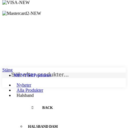
Logistified Ecommerce Jewellery AB (org. nummer 559390-6299)
Älgerumsvägen 39, SE-383 32 MÖNSTERÅS, Sverige E-post:
info@smyckendahls.se
© 2015- 2023 Copyright Smyckendahls.se
Stäng
MENYER
Produkter
Nyheter
Alla Produkter
Halsband
BACK
HALSBAND DAM