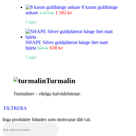
8 karats guldhänge
ankare
1 182
kr
1 575
kr
I lager
SHAPE Silver guldpläterat hänge litet matt
hjärta
638
kr
850
kr
I lager
Turmalin
Turmaliner – riktiga halvädelstenar.
FILTRERA
Inga produkter hittades som motsvarar ditt val.