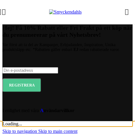
Stäng
Smyckendahls Nyhetsbrev
Hej! Få 10% Rabatt eller Fri Frakt på ett köp när
du prenumererar på vårt Nyhetsbrev!
Var först att ta del av Kampanjer, Erbjudanden, Inspiration, Unika
produktsläpp etc. *Rabatten gäller enbart
EJ
redan rabatterade varor.
I enlighet med våra
A
nvändarvillkor
Loading...
Skip to navigation
Skip to main content