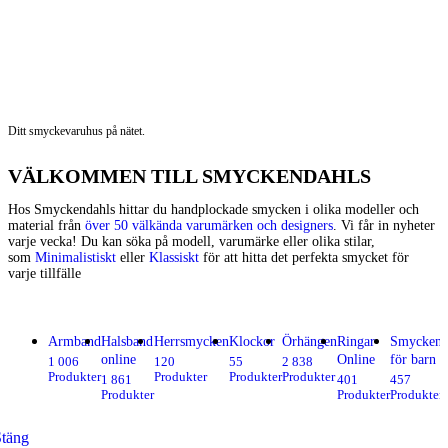
Ditt smyckevaruhus på nätet.
VÄLKOMMEN TILL SMYCKENDAHLS
Hos Smyckendahls hittar du handplockade smycken i olika modeller och
material från
över 50 välkända varumärken och designers
. Vi får in nyheter
varje vecka! Du kan söka på modell, varumärke eller olika stilar,
som
Minimalistiskt
eller
Klassiskt
för att hitta det perfekta smycket för
varje tillfälle
Armband
Halsband
Herrsmycken
Klockor
Örhängen
Ringar
Smycken
online
Online
för barn
1 006
120
55
2 838
Produkter
Produkter
Produkter
Produkter
1 861
401
457
Produkter
Produkter
Produkter
Stäng