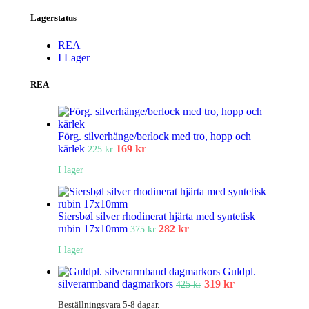
Lagerstatus
REA
I Lager
REA
Förg. silverhänge/berlock med tro, hopp och
kärlek
169
kr
225
kr
I lager
Siersbøl silver rhodinerat hjärta med syntetisk
rubin 17x10mm
282
kr
375
kr
I lager
Guldpl.
silverarmband dagmarkors
319
kr
425
kr
Beställningsvara 5-8 dagar.